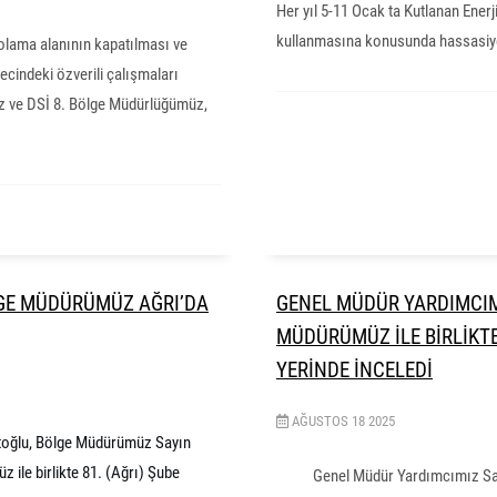
Her yıl 5-11 Ocak ta Kutlanan Enerji
kullanmasına konusunda hassasiye
ama alanının kapatılması ve
ecindeki özverili çalışmaları
 ve DSİ 8. Bölge Müdürlüğümüz,
GE MÜDÜRÜMÜZ AĞRI’DA
GENEL MÜDÜR YARDIMCIM
MÜDÜRÜMÜZ İLE BİRLİKT
YERİNDE İNCELEDİ
AĞUSTOS
18
2025
toğlu, Bölge Müdürümüz Sayın
ile birlikte 81. (Ağrı) Şube
Genel Müdür Yardımcımız Sa