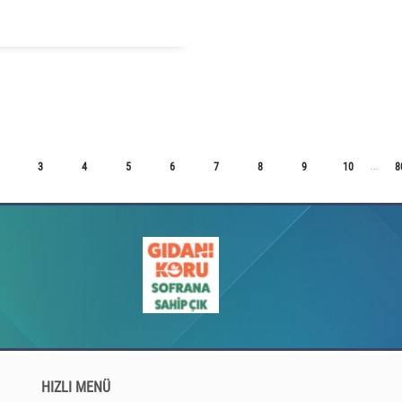
3
4
5
6
7
8
9
10
8
...
HIZLI MENÜ