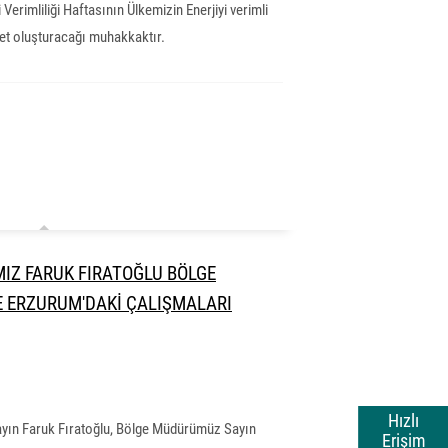
 Verimliliği Haftasının Ülkemizin Enerjiyi verimli
t oluşturacağı muhakkaktır.
IZ FARUK FIRATOĞLU BÖLGE
E ERZURUM'DAKİ ÇALIŞMALARI
Hızlı
yın Faruk Fıratoğlu, Bölge Müdürümüz Sayın
Erişim