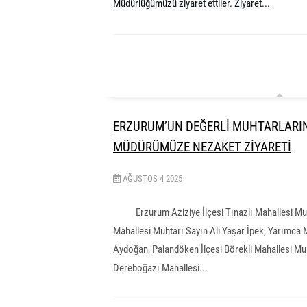
Müdürlüğümüzü ziyaret ettiler. Ziyaret...
ERZURUM’UN DEĞERLİ MUHTARLARI
MÜDÜRÜMÜZE NEZAKET ZİYARETİ
AĞUSTOS
4
2025
Erzurum Aziziye İlçesi Tınazlı Mahallesi Muh
Mahallesi Muhtarı Sayın Ali Yaşar İpek, Yarımca 
Aydoğan, Palandöken İlçesi Börekli Mahallesi Mu
Dereboğazı Mahallesi...