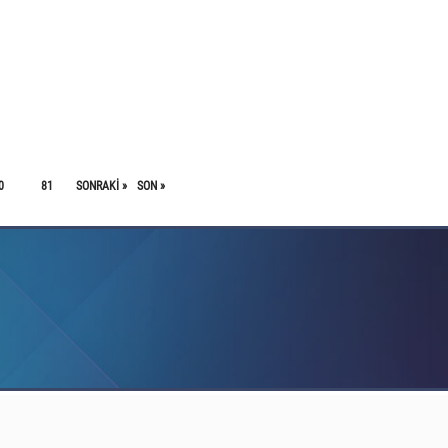
0
81
SONRAKI »
SON »