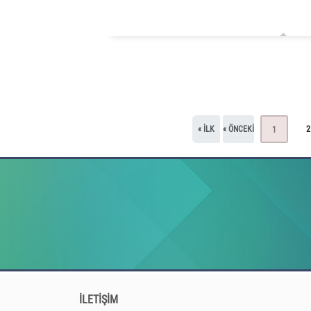
« ILK
« ÖNCEKI
2
1
İLETİŞİM