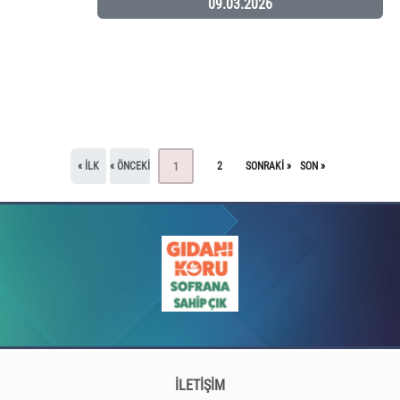
09.03.2026
« ILK
« ÖNCEKI
2
SONRAKI »
SON »
1
İLETİŞİM