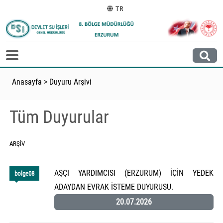
TR
Anasayfa
>
Duyuru Arşivi
Tüm Duyurular
ARŞIV
AŞÇI YARDIMCISI (ERZURUM) İÇİN YEDEK
bolge08
ADAYDAN EVRAK İSTEME DUYURUSU.
20.07.2026